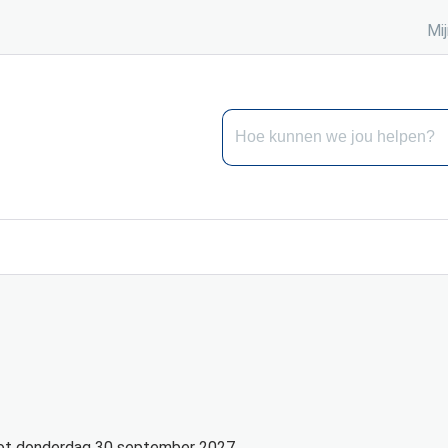
Mij
Hoe kunnen we jou helpen?
ot
donderdag
30 september 2027