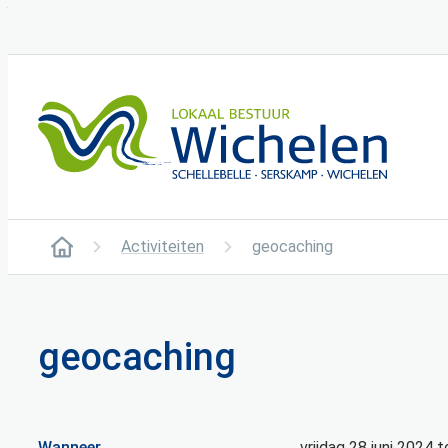
Naar inhoud
Wichelen
Activiteiten
geocaching
Startpagina
geocaching
Wanneer
vrijdag
28 juni 2024
t