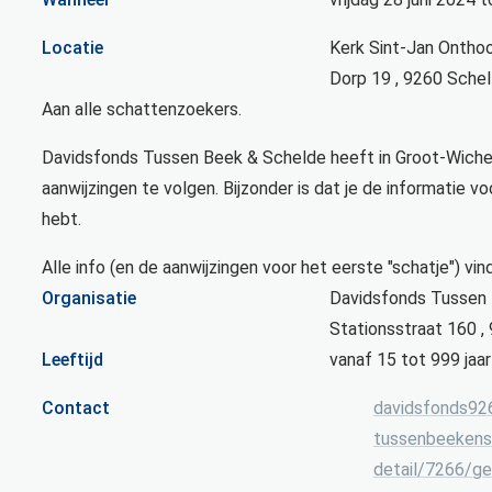
Locatie
Kerk Sint-Jan Ontho
Dorp 19
,
9260
Schel
Aan alle schattenzoekers.
Davidsfonds Tussen Beek & Schelde heeft in Groot-Wichele
aanwijzingen te volgen. Bijzonder is dat je de informatie vo
hebt.
Alle info (en de aanwijzingen voor het eerste "schatje") vin
Organisatie
Davidsfonds Tussen
Stationsstraat 160
,
Leeftijd
vanaf
15
tot
999
jaar
E-mail
Contact
davidsfonds92
Website
tussenbeekensc
detail/7266/g