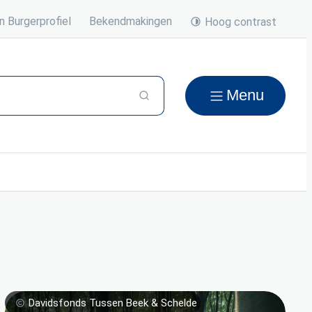
n Burgerprofiel
Bekendmakingen
Hoog contrast
Menu
Zoeken
Davidsfonds Tussen Beek & Schelde