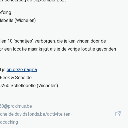
ofding
lebelle (Wichelen)
n 10 "schatjes" verborgen, die je kan vinden door de
or een locatie maar krijgt als je de vorige locatie gevonden
d je
op deze pagina
.
 Beek & Schelde
9260
Schellebelle (Wichelen)
60
@
proximus.be
helde.davidsfonds.be/activiteiten-
eocaching