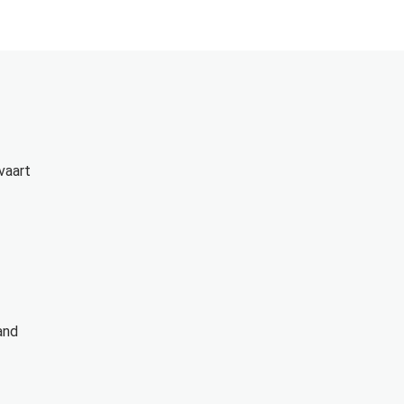
vaart
and