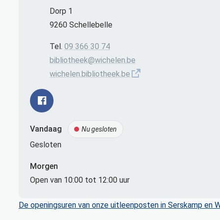
Contact
Adres
Dorp 1
,
9260
Schellebelle
Tel.
09 366 30 74
E-mail
bibliotheek
@
wichelen.be
Website
wichelen.bibliotheek.be
Facebook Bib Schellebelle
Vandaag
Nu gesloten
Gesloten
Morgen
Open van
10:00
tot
12:00
uur
De openingsuren van onze uitleenposten in Serskamp en Wi