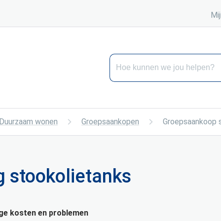
Mij
Hoe kunnen we jou helpen?
Duurzaam wonen
Groepsaankopen
Groepsaankoop s
 stookolietanks
oge kosten en problemen