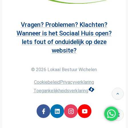
Vragen? Problemen? Klachten?
Wanneer is het Sociaal Huis open?
Iets fout of onduidelijk op deze
website?
© 2026
Lokaal Bestuur Wichelen
Cookiebeleid
Privacyverklaring
LCP nv 2026 ©
Toegankelijkheidsverklaring
Naar
Facebook
LinkedIn
Instagram
YouTube
Deel