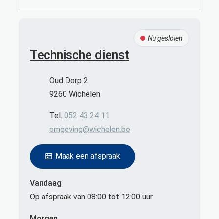
Contact
Nu gesloten
Technische dienst
Adres
Oud Dorp 2
,
9260
Wichelen
Tel.
052 43 24 11
E-mail
omgeving
@
wichelen.be
Maak een afspraak
Vandaag
Op afspraak van
08:00
tot
12:00
uur
Morgen