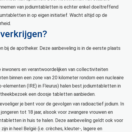
 innemen van jodiumtabletten is echter enkel doeltreffend
mtabletten in op eigen initiatief. Wacht altijd op de
rheid.
verkrijgen?
en bij de apotheker. Deze aanbeveling is in de eerste plaats
le inwoners en verantwoordelijken van collectiviteiten
nten binnen een zone van 20 kilometer rondom een nucleaire
o-elementen (IRE) in Fleurus) halen best jodiumtabletten in
apotheekbezoek een doosje tabletten aanbieden.
gevoeliger je bent voor de gevolgen van radioactief jodium. In
 jongeren tot 18 jaar, alsook voor zwangere vrouwen en
abletten in huis te halen. Deze aanbeveling geldt ook voor
ijn in heel België (i.e. crèches, kleuter-, lagere en