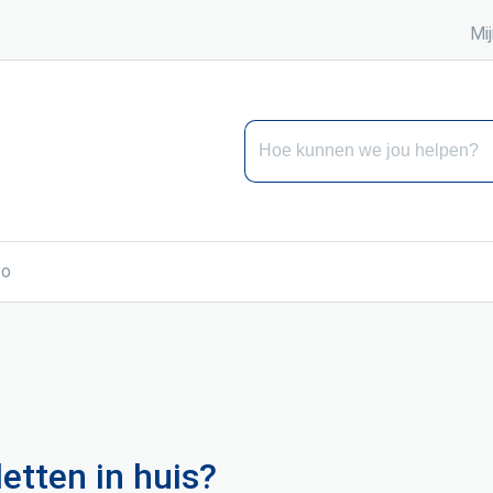
Mij
Hoe kunnen we jou helpen?
co
etten in huis?