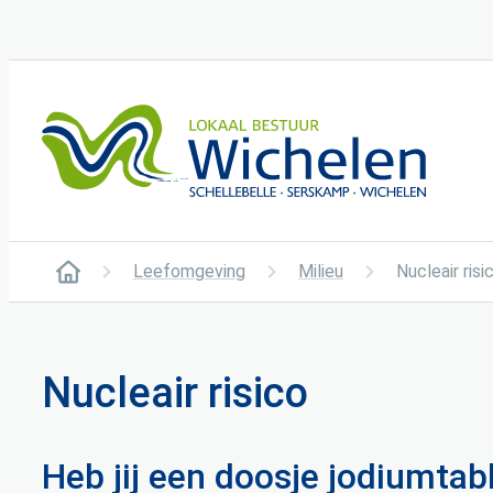
Naar inhoud
Wichelen
Leefomgeving
Milieu
Nucleair risi
Startpagina
Nucleair risico
Heb jij een doosje jodiumtabl