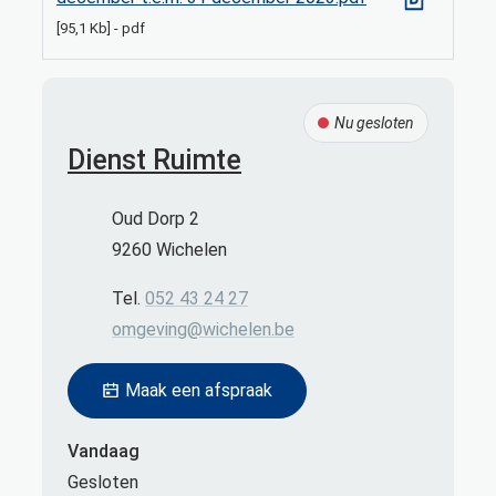
95,1 Kb
pdf
Contact
Nu gesloten
Dienst Ruimte
Adres
Oud Dorp 2
,
9260
Wichelen
Tel.
052 43 24 27
E-mail
omgeving
@
wichelen.be
Maak een afspraak
Vandaag
Gesloten