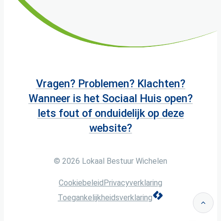
Vragen? Problemen? Klachten?
Wanneer is het Sociaal Huis open?
Iets fout of onduidelijk op deze
website?
© 2026
Lokaal Bestuur Wichelen
Cookiebeleid
Privacyverklaring
LCP nv 2026 ©
Toegankelijkheidsverklaring
Naar