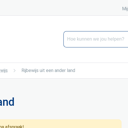
Mij
Hoe kunnen we jou helpen?
ewijs
Rijbewijs uit een ander land
land
na afspraak!