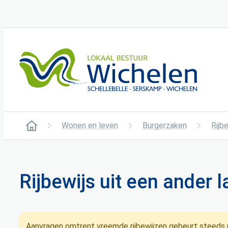
Naar inhoud
Wichelen
Wonen en leven
Burgerzaken
Rijb
Startpagina
Rijbewijs uit een ander 
Aanvragen omtrent vreemde rijbewijzen gebeurt steeds 