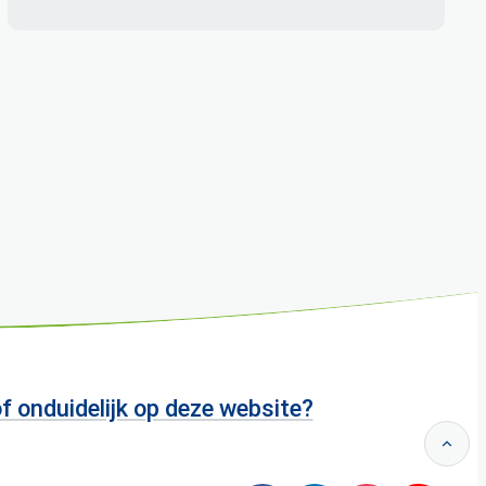
of onduidelijk op deze website?
Naar