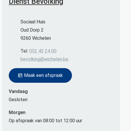
Contact
Dienst Bevolking
Adres
Sociaal Huis
Oud Dorp 2
,
9260
Wichelen
Tel.
052 43 24 00
E-mail
bevolking
@
wichelen.be
Maak een afspraak
Vandaag
Gesloten
Morgen
Op afspraak van
08:00
tot
12:00
uur