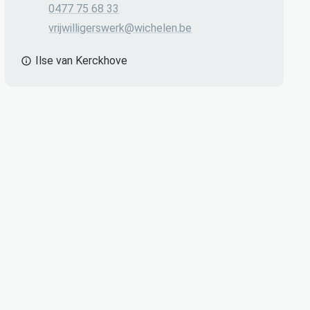
Gsm
0477 75 68 33
E-mail
vrijwilligerswerk
@
wichelen.be
Ilse van Kerckhove