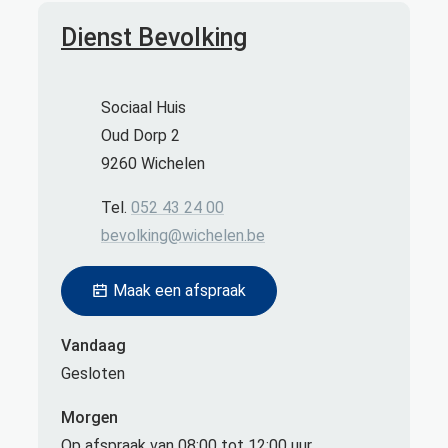
Contact
Dienst Bevolking
Adres
Sociaal Huis
Oud Dorp 2
,
9260
Wichelen
Tel.
052 43 24 00
E-mail
bevolking
@
wichelen.be
Maak een afspraak
Vandaag
Gesloten
Morgen
Op afspraak van
08:00
tot
12:00
uur